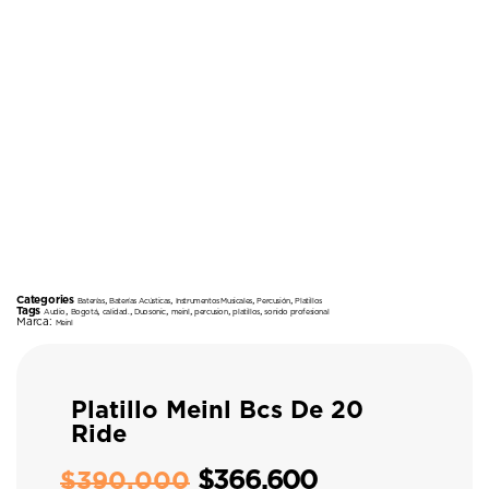
Categories
,
,
,
,
Baterías
Baterías Acústicas
Instrumentos Musicales
Percusión
Platillos
Tags
,
,
,
,
,
,
,
Audio
Bogotá
calidad.
Duosonic
meinl
percusion
platillos
sonido profesional
Marca:
Meinl
Platillo Meinl Bcs De 20
Ride
$
366.600
$
390.000