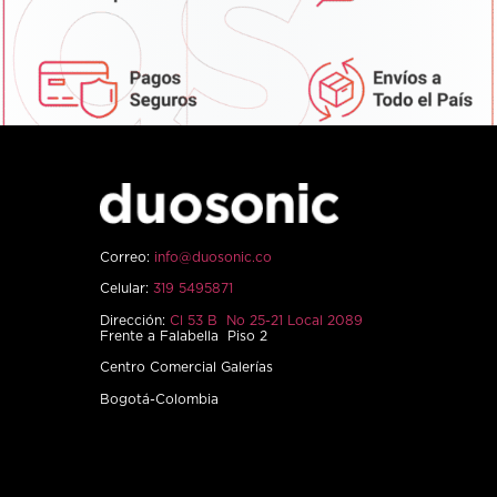
Correo:
info@duosonic.co
Celular:
319 5495871
Dirección:
Cl 53 B No 25-21 Local 2089
Frente a Falabella Piso 2
Centro Comercial Galerías
Bogotá-Colombia