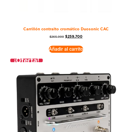
Carrillón contralto cromático Duosonic CAC
$
259.700
$
265.000
Añadir al carrito
¡Oferta!