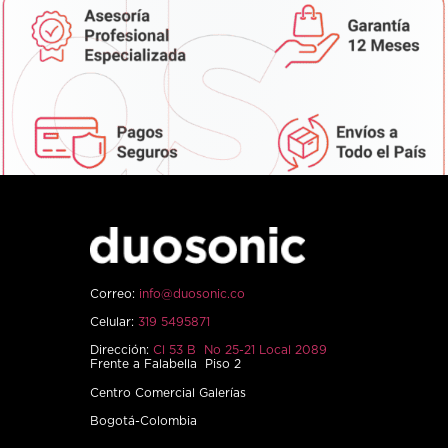
Correo:
info@duosonic.co
Celular:
319 5495871
Dirección:
Cl 53 B No 25-21 Local 2089
Frente a Falabella Piso 2
Centro Comercial Galerías
Bogotá-Colombia