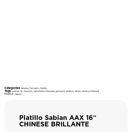
Categories
,
,
Baterías
Percusión
Platillos
Tags
,
,
,
,
,
,
,
calidad
DS
Duosonic
Instrumentos Musicales
percusion
platillos
sabian
sonido profesional
Marca:
Sabian
Platillo Sabian AAX 16″
CHINESE BRILLANTE