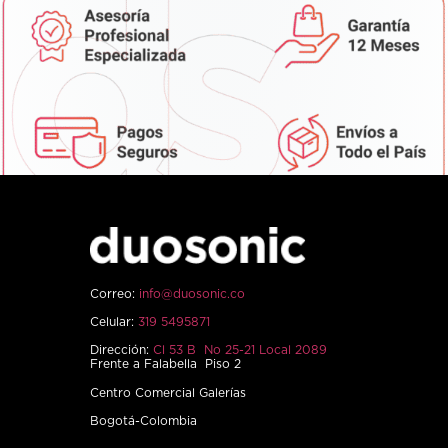
Correo:
info@duosonic.co
Celular:
319 5495871
Dirección:
Cl 53 B No 25-21 Local 2089
Frente a Falabella Piso 2
Centro Comercial Galerías
Bogotá-Colombia