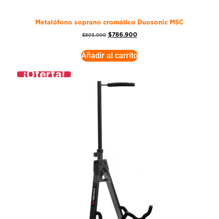
Metalófono soprano cromático Duosonic MSC
$
786.900
$
803.000
Añadir al carrito
¡Oferta!