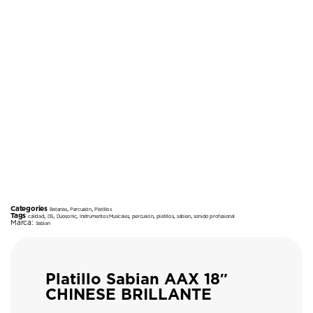
Categories
,
,
Baterías
Percusión
Platillos
Tags
,
,
,
,
,
,
,
calidad
DS
Duosonic
Instrumentos Musicales
percusion
platillos
sabian
sonido profesional
Marca:
Sabian
Platillo Sabian AAX 18″
CHINESE BRILLANTE