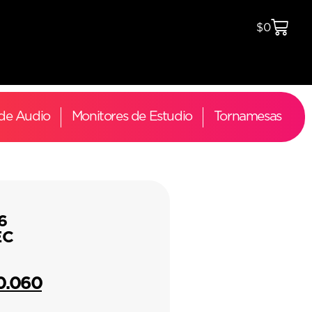
$
0
 de Audio
Monitores de Estudio
Tornamesas
6
EC
0.060