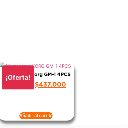
Metrónomo Korg GM-1 4PCS
¡Oferta!
$
437.000
$
460.000
Añadir al carrito