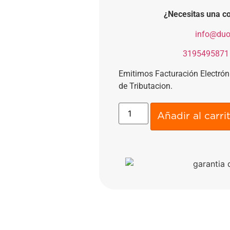
¿Necesitas una co
​
info@duo
​
3195495871
Emitimos Facturación Electró
de Tributacion.
Añadir al carri