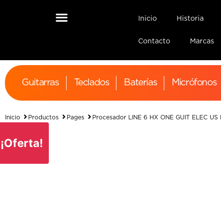
Inicio
Historia
Contacto
Marcas
Guitarras
Teclados
Baterías
Micrófonos
Inicio
Productos
Pages
Procesador LINE 6 HX ONE GUIT ELEC US 
¡Oferta!