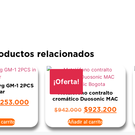
oductos relacionados
¡Oferta!
rg GM-1 2PCS
ar
Metalófono contralto
cromático Duosonic MAC
253.000
$
923.200
$
942.000
 carrito
Añadir al carrito