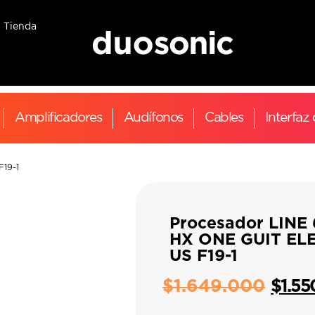
Tienda
Amplificadores
Audífonos
Cables
Interfaz
F19-1
Procesador LINE 
HX ONE GUIT EL
US F19-1
$
1.649.000
$
1.55