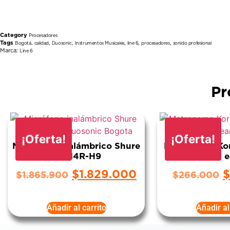
Category
Procesadores
Tags
,
,
,
,
,
,
Bogotá
calidad
Duosonic
Instrumentos Musicales
line 6
procesadores
sonido profesional
Marca:
Line 6
Pr
¡Oferta!
¡Oferta!
Micrófono inalámbrico Shure
Metrónomo Ko
BLX14R-H9
in e
$
1.829.000
$
$
1.865.900
$
266.000
Añadir al carrito
Añadir al