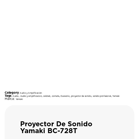
Category
Audio y Amplificación
Tags
,
,
,
,
,
,
,
Audio
Audio y amplificacion
calidad
corneta
Duosonic
proyector de sonido
sonido profesional
Yamaki
Marca:
Yamaki
Proyector De Sonido
Yamaki BC-728T