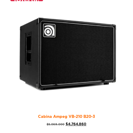
Cabina Ampeg VB-210 B20-3
$
4.764.860
$
5.069.000