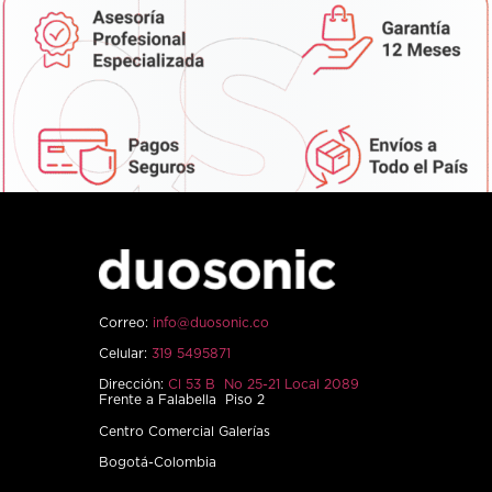
Correo:
info@duosonic.co
Celular:
319 5495871
Dirección:
Cl 53 B No 25-21 Local 2089
Frente a Falabella Piso 2
Centro Comercial Galerías
Bogotá-Colombia