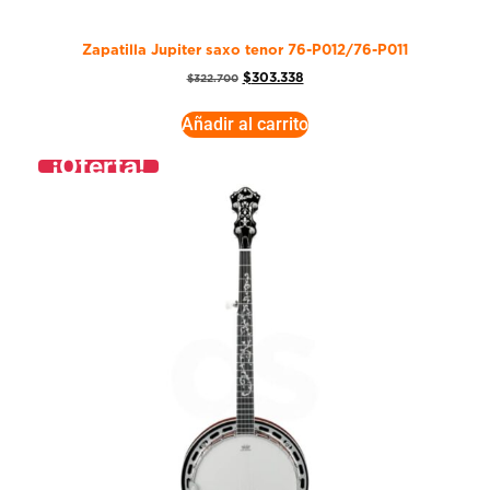
Zapatilla Jupiter saxo tenor 76-P012/76-P011
$
303.338
$
322.700
Añadir al carrito
¡Oferta!