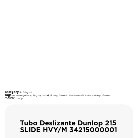
Category
Sin Categoría
Tags
,
,
,
,
,
,
accesorios guitarras
Bogotá
calidad
dunlop
Duosonic
Instrumentos Musicales
sonido profesional
Marca:
Dunlop
Tubo Deslizante Dunlop 215
SLIDE HVY/M 34215000001