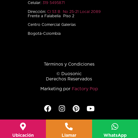
Celular:
319 5495871
Dirección:
Cl 53 B No 25-21 Local 2089
Frente a Falabella Piso 2
Centro Comercial Galerías
Bogotá-Colombia
Términos y Condiciones
© Duosonic
Derechos Reservados
Marketing por
Factory Pop
Ubicación
Llamar
WhatsApp