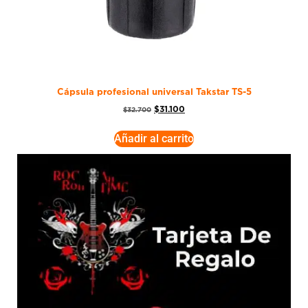
Cápsula profesional universal Takstar TS-5
$
31.100
$
32.700
Añadir al carrito