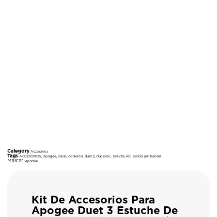
Category
Accesorios
Tags
,
,
,
,
,
,
,
,
ACCESORIOS
Apogee
cable
conexión
duet 3
Duosonic
Estuche
kit
sonido profesional
Marca:
Apogee
Kit De Accesorios Para
Apogee Duet 3 Estuche De