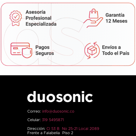
Correo:
info@duosonic.co
Celular:
319 5495871
Dirección:
Cl 53 B No 25-21 Local 2089
Frente a Falabella Piso 2