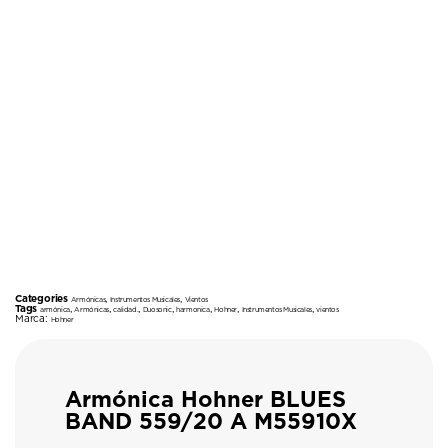
Categories
,
,
Armónicas
Instrumentos Musicales
Vientos
Tags
,
,
,
,
,
,
,
armónica
Armónicas
calidad.
Duosonic
harmonica
Hohner
Instrumentos Musicales
vientos
Marca:
Hohner
Armónica Hohner BLUES
BAND 559/20 A M55910X