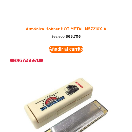
Armónica Hohner HOT METAL M57210X A
$
65.706
$
69.900
Añadir al carrito
¡Oferta!