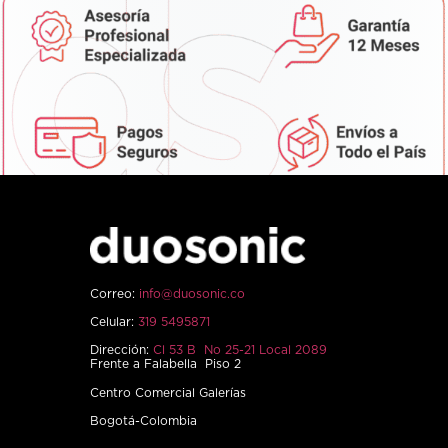
Correo:
info@duosonic.co
Celular:
319 5495871
Dirección:
Cl 53 B No 25-21 Local 2089
Frente a Falabella Piso 2
Centro Comercial Galerías
Bogotá-Colombia