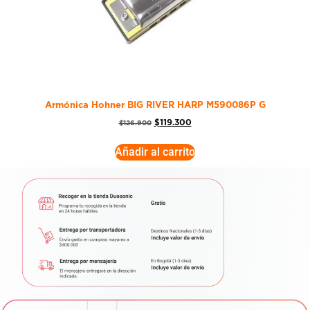
Armónica Hohner BIG RIVER HARP M590086P G
$
119.300
$
126.900
Añadir al carrito