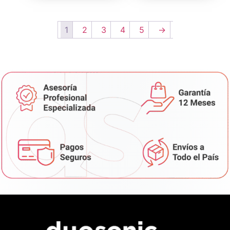
1
2
3
4
5
→