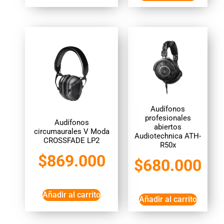
Audífonos
profesionales
Audífonos
abiertos
circumaurales V Moda
Audiotechnica ATH-
CROSSFADE LP2
R50x
$
869.000
$
680.000
Añadir al carrito
Añadir al carrito