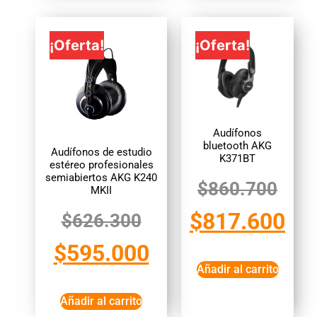
¡Oferta!
¡Oferta!
Audífonos
bluetooth AKG
Audífonos de estudio
K371BT
estéreo profesionales
semiabiertos AKG K240
$
860.700
MKII
$
817.600
$
626.300
$
595.000
Añadir al carrito
Añadir al carrito