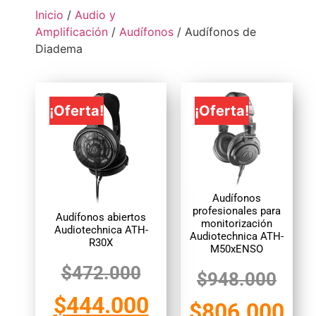
Inicio
/
Audio y
Amplificación
/
Audífonos
/ Audífonos de
Diadema
¡Oferta!
¡Oferta!
Audífonos
profesionales para
Audífonos abiertos
monitorización
Audiotechnica ATH-
Audiotechnica ATH-
R30X
M50xENSO
$
472.000
$
948.000
$
444.000
$
806.000