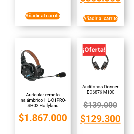
Añadir al carrito
Añadir al carrito
¡Oferta!
Audífonos Donner
EC6876 M100
Auricular remoto
inalámbrico HL-C1PRO-
$
139.000
SH02 Hollyland
$
1.867.000
$
129.300