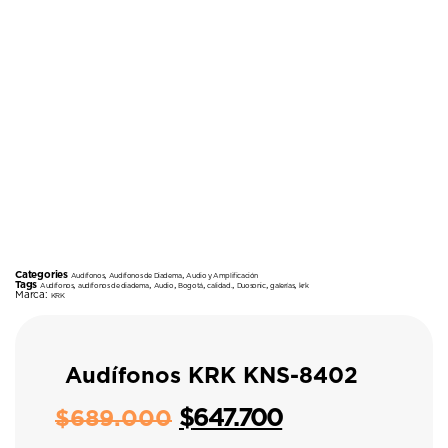
Categories
,
,
Audífonos
Audífonos de Diadema
Audio y Amplificación
Tags
,
,
,
,
,
,
,
Audífonos
audífonos de diadema
Audio
Bogotá
calidad.
Duosonic
galerías
krk
Marca:
KRK
Audífonos KRK KNS-8402
$
647.700
$
689.000