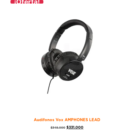
¡Oferta!
Audífonos Vox AMPHONES LEAD
$
331.000
$
348.000