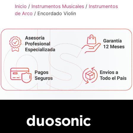
Inicio
/
Instrumentos Musicales
/
Instrumentos
de Arco
/ Encordado Violin