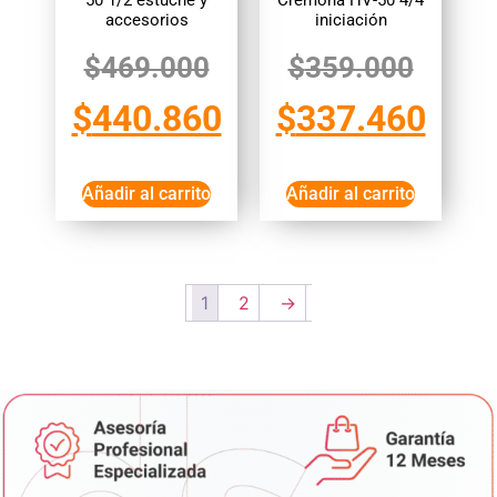
50 1/2 estuche y
Cremona HV-50 4/4
accesorios
iniciación
$
469.000
$
359.000
$
440.860
$
337.460
Añadir al carrito
Añadir al carrito
1
2
→