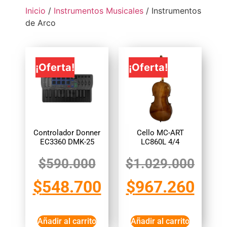
Inicio
/
Instrumentos Musicales
/ Instrumentos
de Arco
¡Oferta!
¡Oferta!
Controlador Donner
Cello MC-ART
EC3360 DMK-25
LC860L 4/4
$
590.000
$
1.029.000
$
548.700
$
967.260
Añadir al carrito
Añadir al carrito