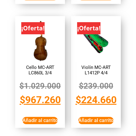
¡Oferta!
¡Oferta!
Cello MC-ART
Violín MC-ART
LC860L 3/4
L1412P 4/4
$
1.029.000
$
239.000
$
967.260
$
224.660
Añadir al carrito
Añadir al carrito