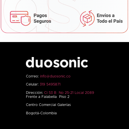
Correo:
info@duosonic.co
Celular:
319 5495871
Dirección:
Cl 53 B No 25-21 Local 2089
Frente a Falabella Piso 2
Centro Comercial Galerías
Bogotá-Colombia