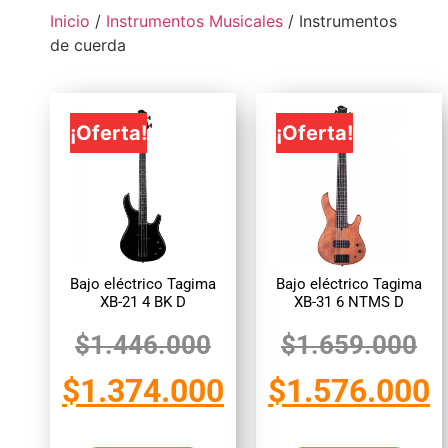
Inicio
/
Instrumentos Musicales
/ Instrumentos
de cuerda
¡Oferta!
¡Oferta!
Bajo eléctrico Tagima
Bajo eléctrico Tagima
XB-21 4 BK D
XB-31 6 NTMS D
$
1.446.000
$
1.659.000
$
1.374.000
$
1.576.000