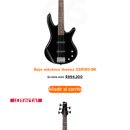
Bajo eléctrico Ibanez GSR180-BK
$
994.200
$
1.069.000
Añadir al carrito
¡Oferta!