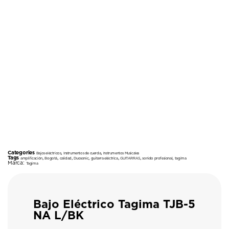
Categories
,
,
Bajos eléctricos
Instrumentos de cuerda
Instrumentos Musicales
Tags
,
,
,
,
,
,
,
amplificación
Bogotá
calidad
Duosonic
guitarra eléctrica
GUITARRAS
sonido profesional
tagima
Marca:
Tagima
Bajo Eléctrico Tagima TJB-5
NA L/BK