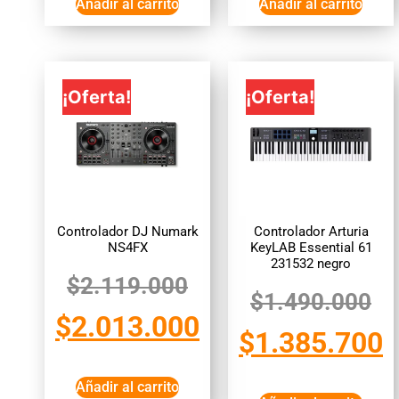
Añadir al carrito
Añadir al carrito
¡Oferta!
¡Oferta!
Controlador DJ Numark
Controlador Arturia
NS4FX
KeyLAB Essential 61
231532 negro
$
2.119.000
$
1.490.000
$
2.013.000
$
1.385.700
Añadir al carrito