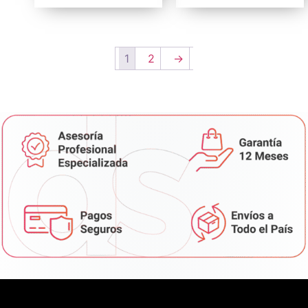
1
2
→