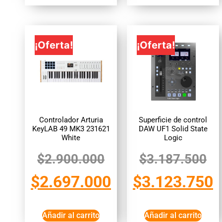
¡Oferta!
¡Oferta!
Controlador Arturia
Superficie de control
KeyLAB 49 MK3 231621
DAW UF1 Solid State
White
Logic
$
2.900.000
$
3.187.500
$
2.697.000
$
3.123.750
Añadir al carrito
Añadir al carrito