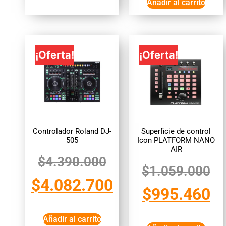
Añadir al carrito
¡Oferta!
¡Oferta!
Controlador Roland DJ-
Superficie de control
505
Icon PLATFORM NANO
AIR
$
4.390.000
$
1.059.000
$
4.082.700
$
995.460
Añadir al carrito