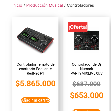
Inicio
/
Producción Musical
/ Controladores
¡Oferta!
Controlador remoto de
Controlador de Dj
escritorio Focusrite
Numark
RedNet R1
PARTYMIXLIVEXUS
$
5.865.000
$
687.000
$
653.000
Añadir al carrito