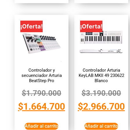
¡Oferta!
¡Oferta!
Controlador y
Controlador Arturia
secuenciador Arturia
KeyLAB MKII 49 230622
BeatStep Pro
Blanco
$
1.790.000
$
3.190.000
$
1.664.700
$
2.966.700
Añadir al carrito
Añadir al carrito