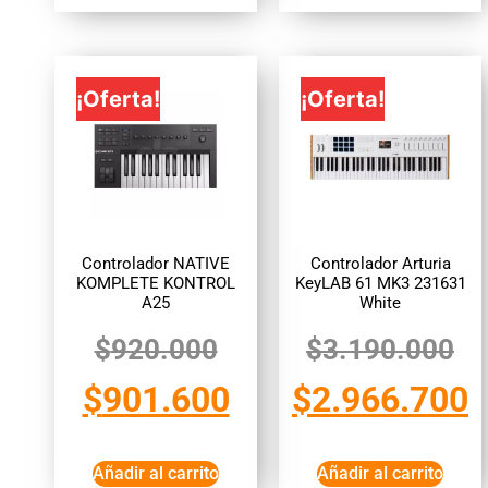
¡Oferta!
¡Oferta!
Controlador NATIVE
Controlador Arturia
KOMPLETE KONTROL
KeyLAB 61 MK3 231631
A25
White
$
920.000
$
3.190.000
$
901.600
$
2.966.700
Añadir al carrito
Añadir al carrito