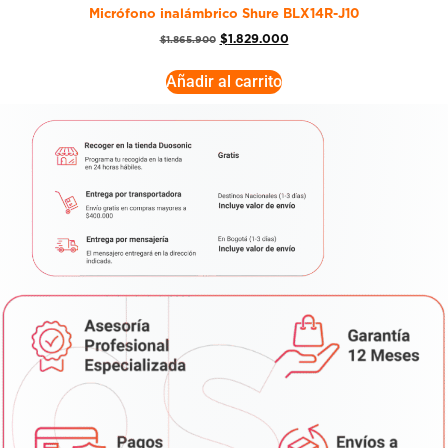
Micrófono inalámbrico Shure BLX14R-J10
$
1.829.000
$
1.865.900
Añadir al carrito