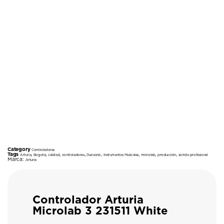
Category
Controladores
Tags
,
,
,
,
,
,
,
,
Arturia
Bogotá
calidad
controladores
Duosonic
Instrumentos Musicales
microlab
producción
sonido profesional
Marca:
Arturia
Controlador Arturia
Microlab 3 231511 White