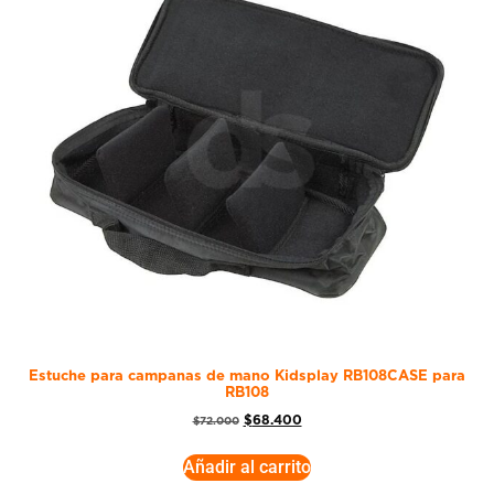
Estuche para campanas de mano Kidsplay RB108CASE para
RB108
$
68.400
$
72.000
Añadir al carrito