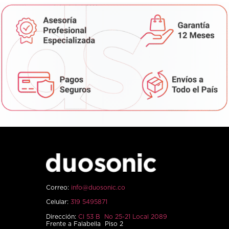
Correo:
info@duosonic.co
Celular:
319 5495871
Dirección:
Cl 53 B No 25-21 Local 2089
Frente a Falabella Piso 2