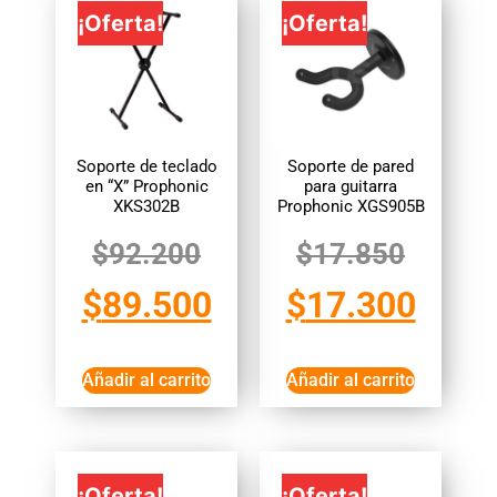
¡Oferta!
¡Oferta!
Soporte de teclado
Soporte de pared
en “X” Prophonic
para guitarra
XKS302B
Prophonic XGS905B
$
92.200
$
17.850
$
89.500
$
17.300
Añadir al carrito
Añadir al carrito
¡Oferta!
¡Oferta!