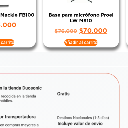
 Mackie FB100
Base para micrófono Proel
LW MS10
3.000
$
70.000
$
76.000
 carrito
Añadir al carrito