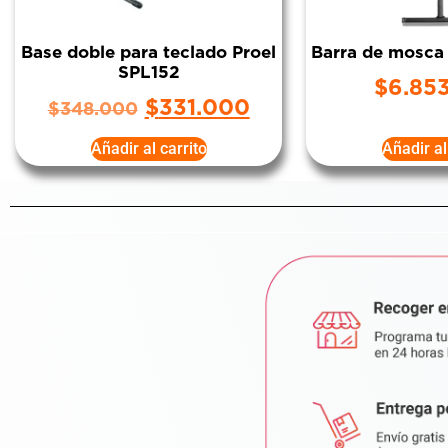
Base doble para teclado Proel
Barra de mosca
SPL152
$
6.85
$
331.000
$
348.000
Añadir al carrito
Añadir al