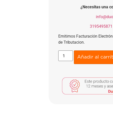
¿Necesitas una co
​
info@duo
​
3195495871
Emitimos Facturación Electró
de Tributacion.
Añadir al carri