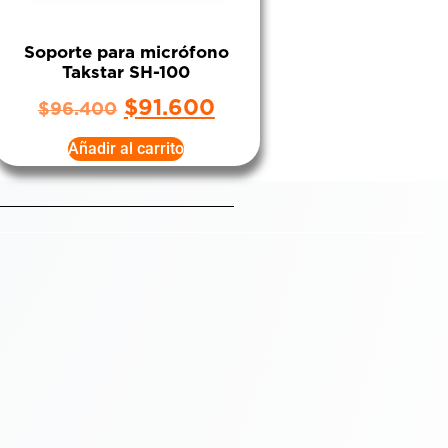
Soporte para micrófono
Takstar SH-100
$
91.600
$
96.400
Añadir al carrito