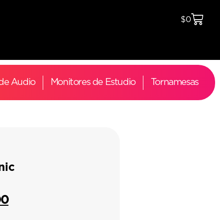
$
0
 de Audio
Monitores de Estudio
Tornamesas
nic
00