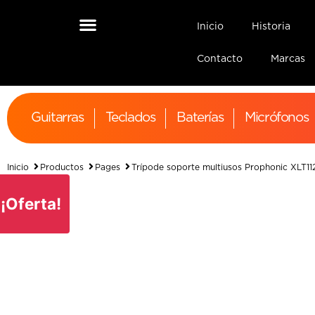
Inicio
Historia
Contacto
Marcas
Guitarras
Teclados
Baterías
Micrófonos
Inicio
Productos
Pages
Trípode soporte multiusos Prophonic XLT11
¡Oferta!