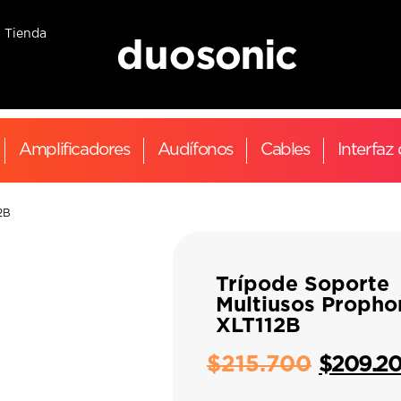
Tienda
Amplificadores
Audífonos
Cables
Interfaz
2B
Trípode Soporte
Multiusos Propho
XLT112B
$
215.700
$
209.2