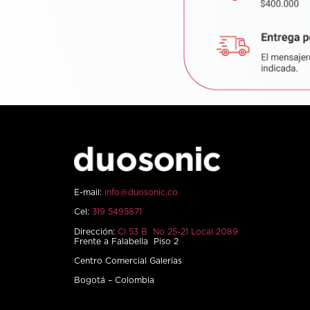
E-mail:
info@duosonic.co
Cel:
319 5495871
Dirección:
Cl 53 B No 25-21 Local 2089
Frente a Falabella Piso 2
Centro Comercial Galerías
Bogotá – Colombia