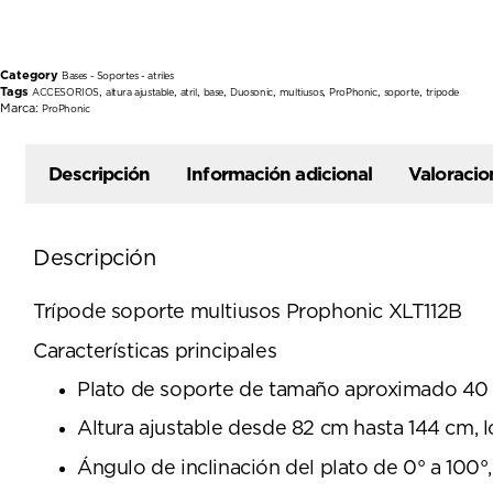
Category
Bases - Soportes - atriles
Tags
,
,
,
,
,
,
,
,
ACCESORIOS
altura ajustable
atril
base
Duosonic
multiusos
ProPhonic
soporte
tripode
Marca:
ProPhonic
Descripción
Información adicional
Valoracio
Descripción
Trípode soporte multiusos Prophonic XLT112B
Características principales
Plato de soporte de tamaño aproximado 40 
Altura ajustable desde 82 cm hasta 144 cm, l
Ángulo de inclinación del plato de 0° a 100°,