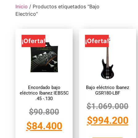
Inicio
/ Productos etiquetados “Bajo
Electrico”
¡Oferta!
¡Oferta!
Encordado bajo
Bajo eléctrico Ibanez
eléctrico Ibanez IEBS5C
GSR180-LBF
.45 -.130
$
1.069.000
$
90.800
$
994.200
$
84.400