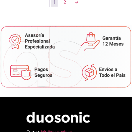
1
2
→
Correo:
info@duosonic.co