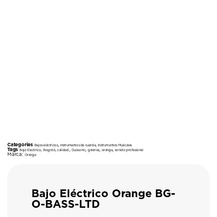
Categories
,
,
Bajos eléctricos
Instrumentos de cuerda
Instrumentos Musicales
Tags
,
,
,
,
,
,
Bajo Electrico
Bogotá
calidad.
Duosonic
galerías
orange
sonido profesional
Marca:
Orange
Bajo Eléctrico Orange BG-
O-BASS-LTD