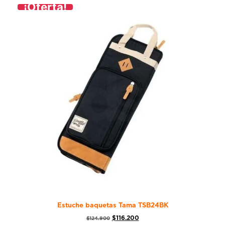
¡Oferta!
Estuche baquetas Tama TSB24BK
$
116.200
$
124.900