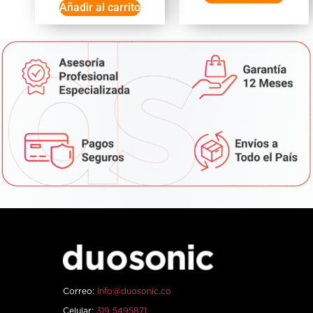
Añadir al carrito
Correo:
info@duosonic.co
Celular:
319 5495871