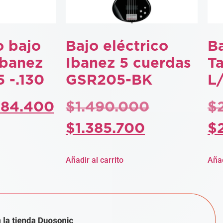
 bajo
Bajo eléctrico
Ba
Ibanez
Ibanez 5 cuerdas
T
 -.130
GSR205-BK
L
$
84.400
$
1.490.000
$
$
1.385.700
$
Añadir al carrito
Añad