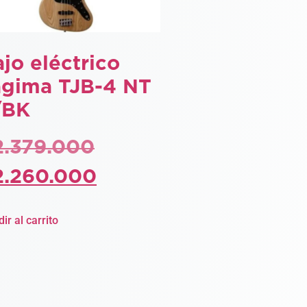
jo eléctrico
agima TJB-4 NT
/BK
2.379.000
2.260.000
ir al carrito