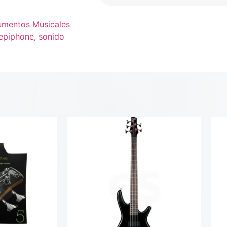
rumentos Musicales
epiphone
,
sonido