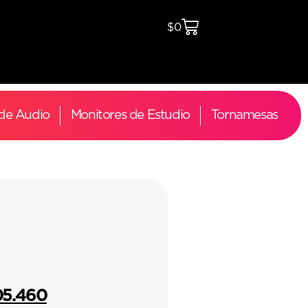
$
0
 de Audio
Monitores de Estudio
Tornamesas
05.460