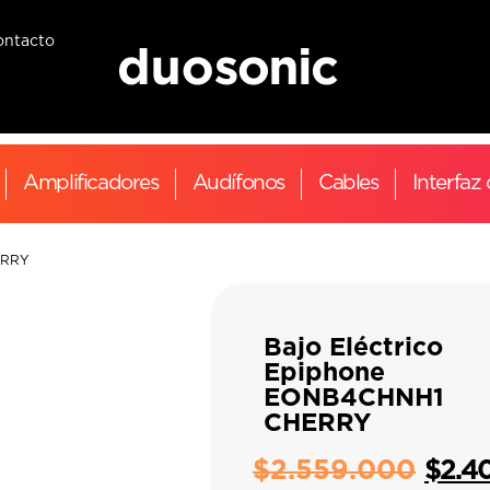
ontacto
Amplificadores
Audífonos
Cables
Interfaz
ERRY
Bajo Eléctrico
Epiphone
EONB4CHNH1
CHERRY
$
2.559.000
$
2.4