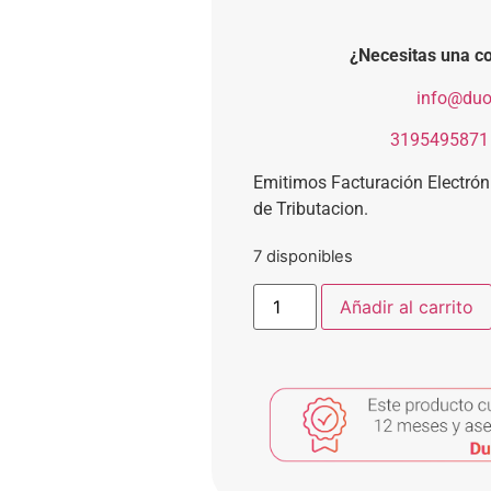
¿Necesitas una co
​
info@duo
​
3195495871
Emitimos Facturación Electró
de Tributacion.
7 disponibles
Añadir al carrito