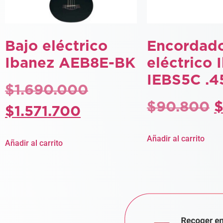
Bajo eléctrico
Encordado
Ibanez AEB8E-BK
eléctrico 
IEBS5C .45
$
1.690.000
$
90.800
$
1.571.700
Añadir al carrito
Añadir al carrito