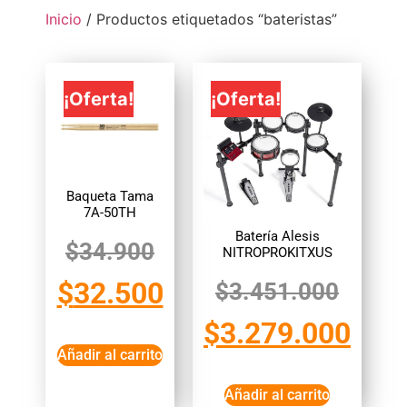
Inicio
/ Productos etiquetados “bateristas”
¡Oferta!
¡Oferta!
Baqueta Tama
7A-50TH
Batería Alesis
$
34.900
NITROPROKITXUS
$
32.500
$
3.451.000
$
3.279.000
Añadir al carrito
Añadir al carrito