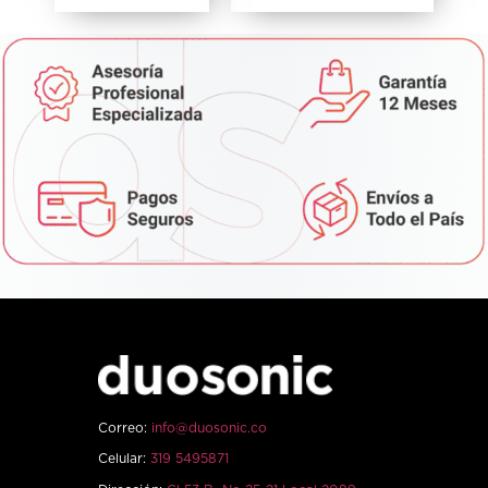
Correo:
info@duosonic.co
Celular:
319 5495871