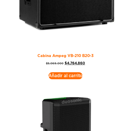
Cabina Ampeg VB-210 B20-3
$
4.764.860
$
5.069.000
Añadir al carrito