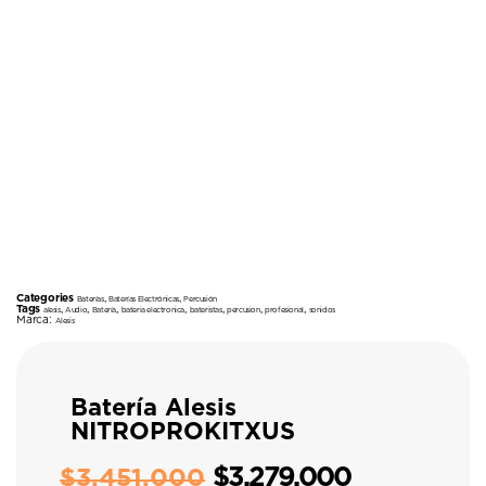
Categories
,
,
Baterías
Baterías Electrónicas
Percusión
Tags
,
,
,
,
,
,
,
alesis
Audio
Batería
bateria electronica
bateristas
percusion
profesional
sonidos
Marca:
Alesis
Batería Alesis
NITROPROKITXUS
$
3.279.000
$
3.451.000