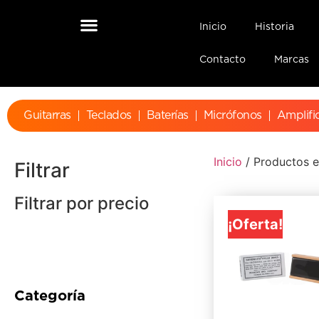
Inicio
Historia
Contacto
Marcas
Guitarras
Teclados
Baterías
Micrófonos
Amplifi
Inicio
/ Productos e
Filtrar
Filtrar por precio
¡Oferta!
Categoría