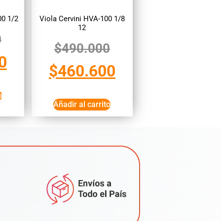
00 1/2
Viola Cervini HVA-100 1/8
12
0
$
490.000
0
$
460.600
o
Añadir al carrito