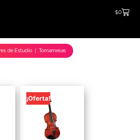
$
0
res de Estudio
Tornamesas
¡Oferta!