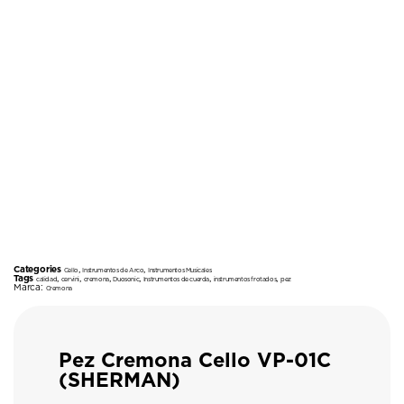
Categories
,
,
Cello
Instrumentos de Arco
Instrumentos Musicales
Tags
,
,
,
,
,
,
calidad
cervini
cremona
Duosonic
Instrumentos de cuerda
instrumentos frotados
pez
Marca:
Cremona
Pez Cremona Cello VP-01C
(SHERMAN)