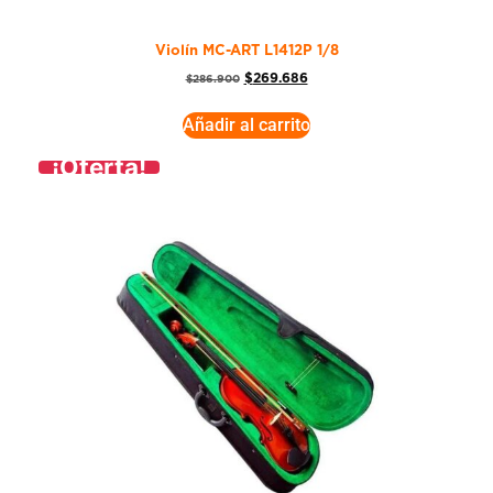
Violín MC-ART L1412P 1/8
$
269.686
$
286.900
Añadir al carrito
¡Oferta!