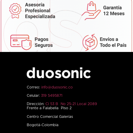
Correo:
info@duosonic.co
Celular:
319 5495871
Dirección:
Cl 53 B No 25-21 Local 2089
Frente a Falabella Piso 2
Centro Comercial Galerías
Bogotá-Colombia