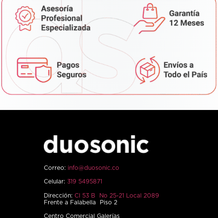
Correo:
info@duosonic.co
Celular:
319 5495871
Dirección:
Cl 53 B No 25-21 Local 2089
Frente a Falabella Piso 2
Centro Comercial Galerías