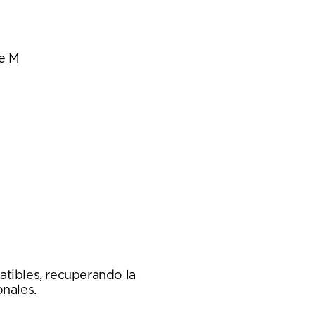
e M
atibles, recuperando la
onales.