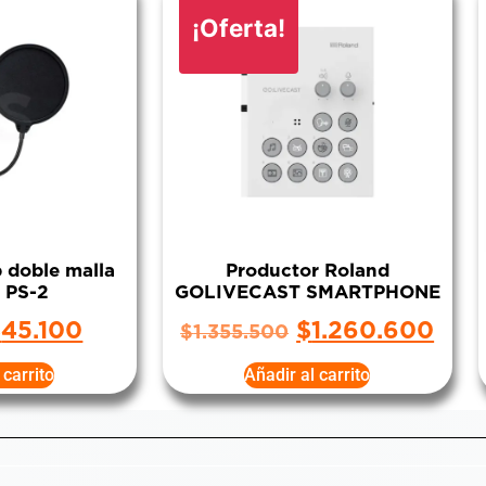
¡Oferta!
p doble malla
Productor Roland
r PS-2
GOLIVECAST SMARTPHONE
$
45.100
$
1.260.600
$
1.355.500
 carrito
Añadir al carrito