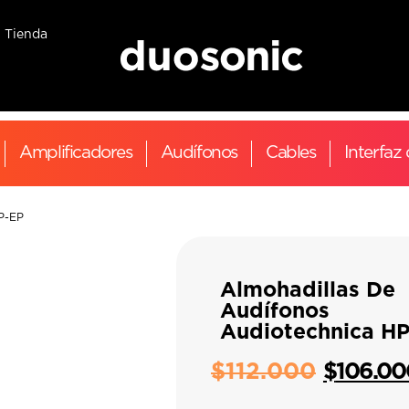
Tienda
Amplificadores
Audífonos
Cables
Interfaz
HP-EP
Almohadillas De
Audífonos
Audiotechnica H
$
112.000
$
106.00