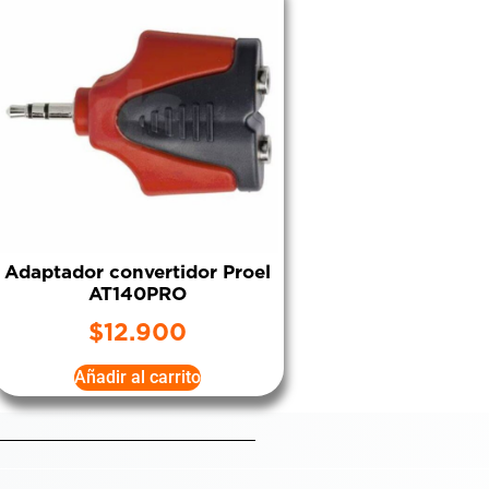
Adaptador convertidor Proel
AT140PRO
$
12.900
Añadir al carrito