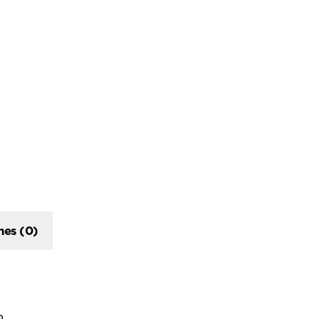
n
nes (0)