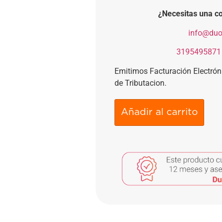
¿Necesitas una co
​
info@duo
​
3195495871
Emitimos Facturación Electró
de Tributacion.
Añadir al carrito