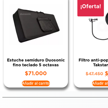
¡Oferta!
Estuche semiduro Duosonic
Filtro anti-po
fino teclado 5 octavas
Taksta
$
71.000
$
47.450
Añadir al carrito
Añadir al