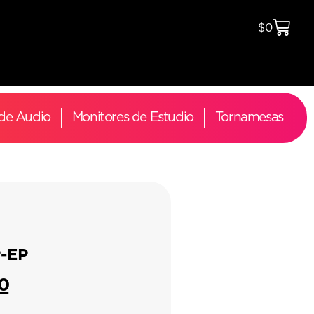
$
0
 de Audio
Monitores de Estudio
Tornamesas
P-EP
0