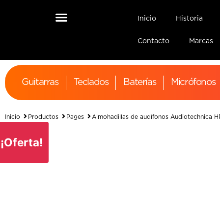
Inicio
Historia
Contacto
Marcas
Guitarras
Teclados
Baterías
Micrófonos
Inicio
Productos
Pages
Almohadillas de audífonos Audiotechnica 
¡Oferta!