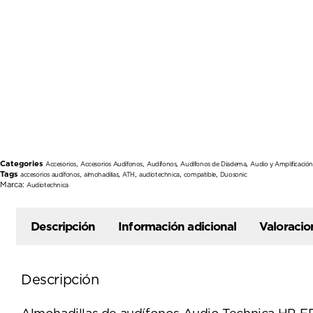
Categories
,
,
,
,
Accesorios
Accesorios Audífonos
Audífonos
Audífonos de Diadema
Audio y Amplificació
Tags
,
,
,
,
,
accesorios audífonos
almohadillas
ATH
audiotechnica
compatible
Duosonic
Marca:
Audiotechnica
Descripción
Información adicional
Valoracio
Descripción