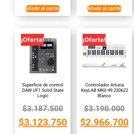
Añadir al carrito
Añadir al carrito
¡Oferta!
¡Oferta!
Superficie de control
Controlador Arturia
DAW UF1 Solid State
KeyLAB MKII 49 230622
Logic
Blanco
$
3.187.500
$
3.190.000
$
3.123.750
$
2.966.700