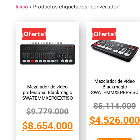
Inicio
/ Productos etiquetados “convertidor”
¡Oferta!
¡Oferta!
Mezclador de video
Mezclador de video
Blackmagic
profesional Blackmagic
SWATEMMXEPBPRISO
SWATEMMXEPCEXTISO
$
5.114.000
$
9.779.000
$
4.526.000
$
8.654.000