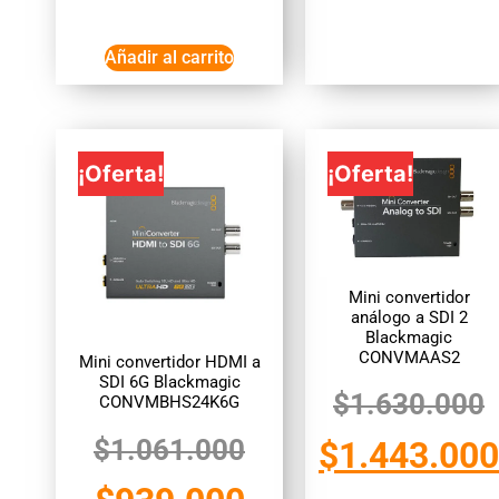
Añadir al carrito
¡Oferta!
¡Oferta!
Mini convertidor
análogo a SDI 2
Blackmagic
CONVMAAS2
Mini convertidor HDMI a
SDI 6G Blackmagic
$
1.630.000
CONVMBHS24K6G
$
1.061.000
$
1.443.000