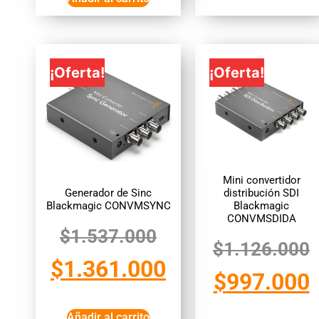
¡Oferta!
¡Oferta!
Mini convertidor
Generador de Sinc
distribución SDI
Blackmagic CONVMSYNC
Blackmagic
CONVMSDIDA
$
1.537.000
$
1.126.000
$
1.361.000
$
997.000
Añadir al carrito