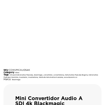
SKU
CONVMCAUDS4K
Category
Video
Tags
,
,
,
,
,
Almacén Instrumentos Musicales
blackmagic
convertidor
convertidores
Instrumentos Musicales Bogotá
instrumentos
,
,
,
,
Musicales Colombia
mezclador
mezcladores
tienda de instrumentos musicales
www.duosonic.co
Marca:
Blackmagic
Mini Convertidor Audio A
SDI 4k Blackmagic