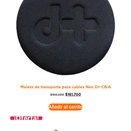
Maleta de transporte para cables Neo D+ CB-A
$
161.700
$
165.000
Añadir al carrito
¡Oferta!