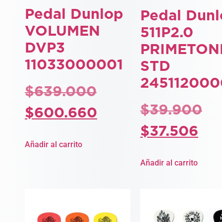
Pedal Dunlop
Pedal Dun
VOLUMEN
511P2.0
DVP3
PRIMETON
11033000001
STD
245112000
$
639.000
$
39.900
$
600.660
$
37.506
Añadir al carrito
Añadir al carrito