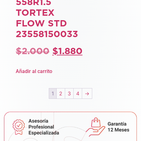
558R1.5
TORTEX
FLOW STD
23558150033
$
2.000
$
1.880
Añadir al carrito
1
2
3
4
→