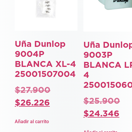
Uña Dunlop
Uña Dunlo
9004P
9003P
BLANCA XL-4
BLANCA L
25001507004
4
25001506
$
27.900
$
25.900
$
26.226
$
24.346
Añadir al carrito