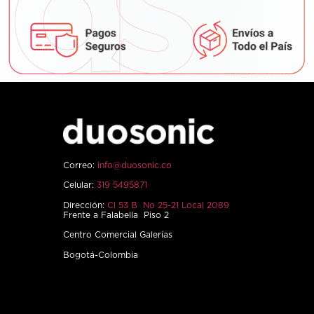
Correo:
info@duosonic.co
Celular:
319 5495871
Dirección:
Cl 53 B No 25-21 Local 2089
Frente a Falabella Piso 2
Centro Comercial Galerías
Bogotá-Colombia