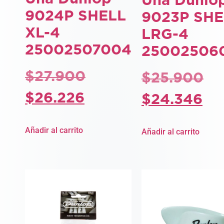
Uña Dunlo
9024P SHELL
9023P SHE
XL-4
LRG-4
25002507004
25002506
$
27.900
$
25.900
$
26.226
$
24.346
Añadir al carrito
Añadir al carrito