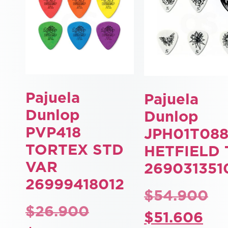
Pajuela
Pajuela
Dunlop
Dunlop
PVP418
JPH01T08
TORTEX STD
HETFIELD 
VAR
269031351
26999418012
$
54.900
$
26.900
$
51.606