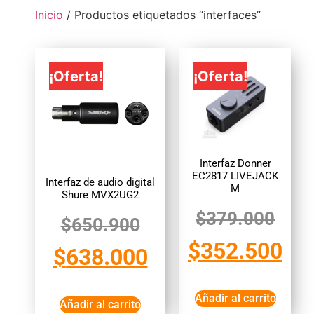
Inicio
/ Productos etiquetados “interfaces”
¡Oferta!
¡Oferta!
Interfaz Donner
EC2817 LIVEJACK
Interfaz de audio digital
M
Shure MVX2UG2
$
379.000
$
650.900
$
352.500
$
638.000
Añadir al carrito
Añadir al carrito