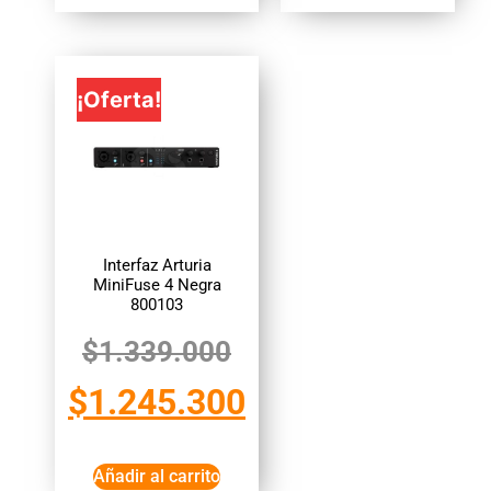
¡Oferta!
Interfaz Arturia
MiniFuse 4 Negra
800103
$
1.339.000
$
1.245.300
Añadir al carrito