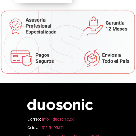
Correo:
info@duosonic.co
Celular:
319 5495871