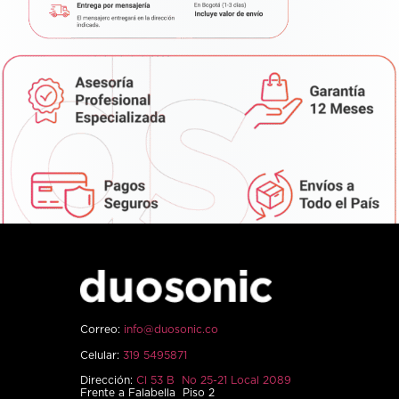
Correo:
info@duosonic.co
Celular:
319 5495871
Dirección:
Cl 53 B No 25-21 Local 2089
Frente a Falabella Piso 2