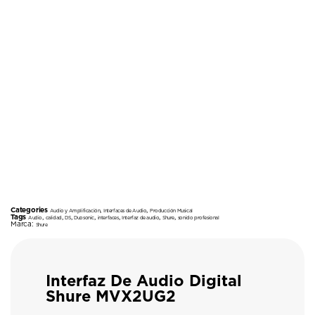
Categories
,
,
Audio y Amplificación
Interfaces de Audio
Producción Musical
Tags
,
,
,
,
,
,
,
Audio
calidad
DS
Duosonic
interfaces
Interfaz de audio
Shure
sonido profesional
Marca:
Shure
Interfaz De Audio Digital
Shure MVX2UG2