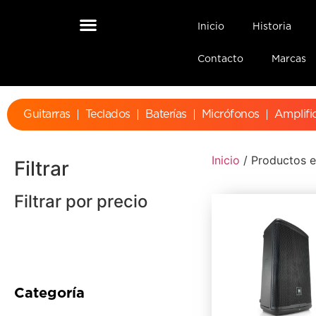
Inicio
Historia
Contacto
Marcas
Guitarras
Teclados
Baterías
Micrófonos
Amplifi
Inicio
/ Productos et
Filtrar
Filtrar por precio
Categoría