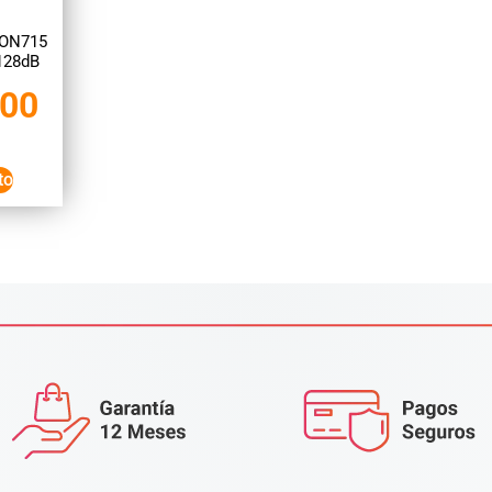
EON715
128dB
000
to