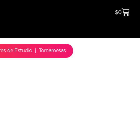
$
0
res de Estudio
Tornamesas