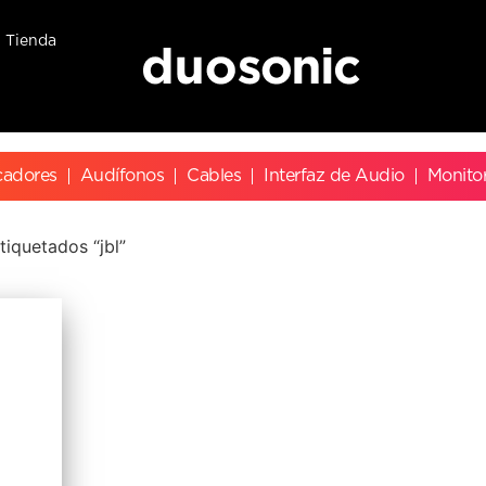
Tienda
cadores
Audífonos
Cables
Interfaz de Audio
Monito
iquetados “jbl”