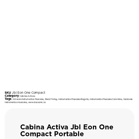
SKU
Jbl Eon One Compact
Category
Cabinas Activas
Tags
,
,
,
,
Almacén Instrumentos Musicales
Black Friday
Instrumentos Musicales Bogotá
instrumentos Musicales Colombia
tienda de
,
instrumentos musicales
www.duosonic.co
Cabina Activa Jbl Eon One
Compact Portable