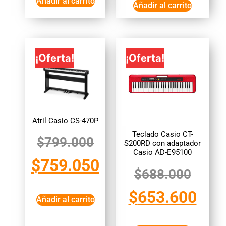
Añadir al carrito
Añadir al carrito
¡Oferta!
¡Oferta!
Atril Casio CS-470P
Teclado Casio CT-
$
799.000
S200RD con adaptador
Casio AD-E95100
$
759.050
$
688.000
$
653.600
Añadir al carrito