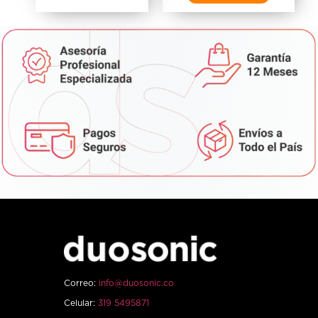
Correo:
info@duosonic.co
Celular:
319 5495871