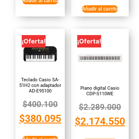
Añadir al carrito
Añadir al carrito
¡Oferta!
¡Oferta!
Teclado Casio SA-
51H2 con adaptador
Piano digital Casio
AD-E95100
CDP-S110WE
$
400.100
$
2.289.000
$
380.095
$
2.174.550