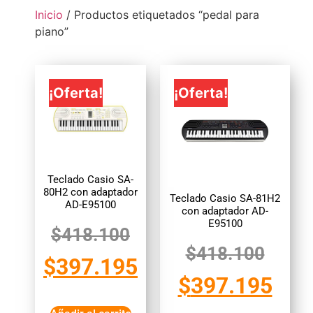
Inicio
/ Productos etiquetados “pedal para
piano”
¡Oferta!
¡Oferta!
Teclado Casio SA-
80H2 con adaptador
Teclado Casio SA-81H2
AD-E95100
con adaptador AD-
E95100
$
418.100
$
418.100
$
397.195
$
397.195