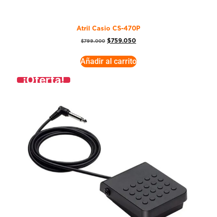
Atril Casio CS-470P
$
759.050
$
799.000
Añadir al carrito
¡Oferta!