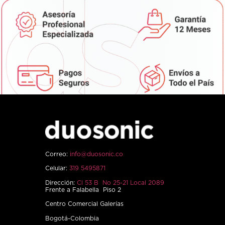
Correo:
info@duosonic.co
Celular:
319 5495871
Dirección:
Cl 53 B No 25-21 Local 2089
Frente a Falabella Piso 2
Centro Comercial Galerías
Bogotá-Colombia