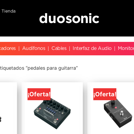
Tienda
cadores
Audífonos
Cables
Interfaz de Audio
Monito
tiquetados “pedales para guitarra”
¡Oferta!
¡Oferta!