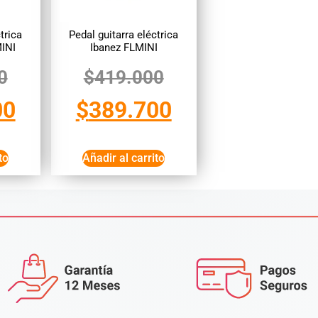
trica
Pedal guitarra eléctrica
INI
Ibanez FLMINI
0
$
419.000
00
$
389.700
to
Añadir al carrito