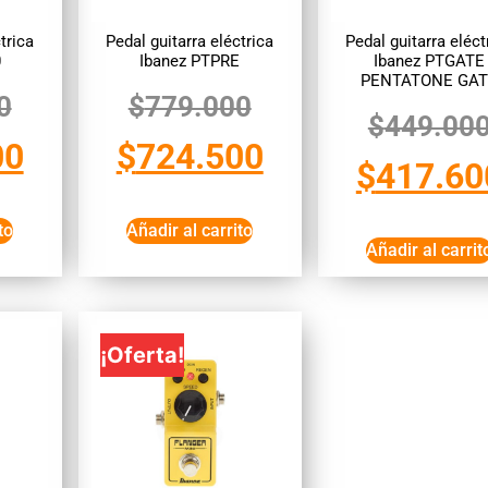
trica
Pedal guitarra eléctrica
Pedal guitarra eléct
0
Ibanez PTPRE
Ibanez PTGATE
PENTATONE GA
0
$
779.000
$
449.00
00
$
724.500
$
417.60
to
Añadir al carrito
Añadir al carrit
¡Oferta!