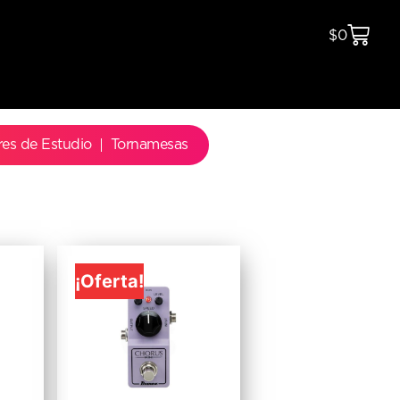
$
0
res de Estudio
Tornamesas
¡Oferta!