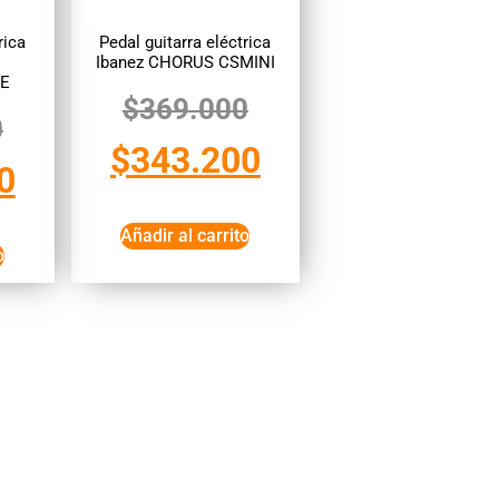
rica
Pedal guitarra eléctrica
Ibanez CHORUS CSMINI
TE
$
369.000
0
$
343.200
0
Añadir al carrito
o