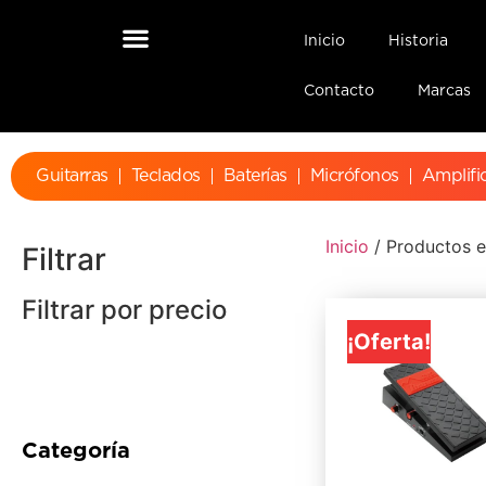
Inicio
Historia
Contacto
Marcas
Guitarras
Teclados
Baterías
Micrófonos
Amplifi
Inicio
/ Productos e
Filtrar
Filtrar por precio
¡Oferta!
Categoría