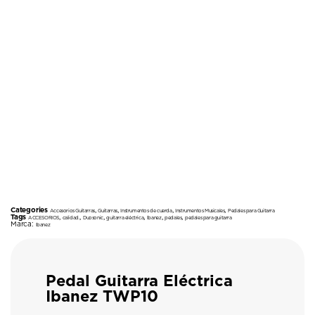
Categories
,
,
,
,
Accesorios Guitarras
Guitarras
Instrumentos de cuerda
Instrumentos Musicales
Pedales para Guitarra
Tags
,
,
,
,
,
,
ACCESORIOS
calidad.
Duosonic
guitarra eléctrica
Ibanez
pedales
pedales para guitarra
Marca:
Ibanez
Pedal Guitarra Eléctrica
Ibanez TWP10