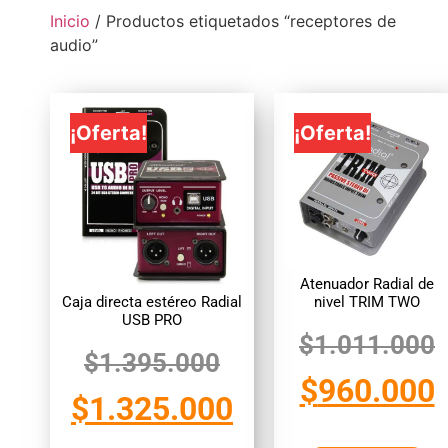
Inicio
/ Productos etiquetados “receptores de
audio”
¡Oferta!
¡Oferta!
Atenuador Radial de
Caja directa estéreo Radial
nivel TRIM TWO
USB PRO
$
1.011.000
$
1.395.000
$
960.000
$
1.325.000