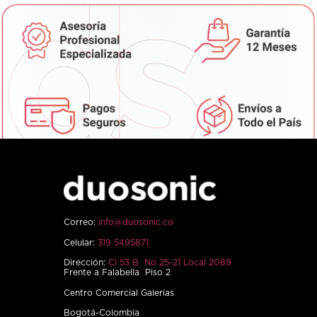
Correo:
info@duosonic.co
Celular:
319 5495871
Dirección:
Cl 53 B No 25-21 Local 2089
Frente a Falabella Piso 2
Centro Comercial Galerías
Bogotá-Colombia