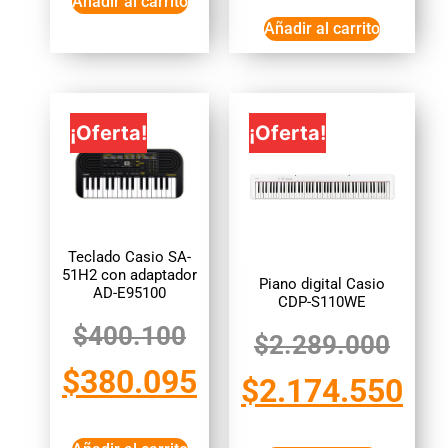
Añadir al carrito
Añadir al carrito
¡Oferta!
¡Oferta!
Teclado Casio SA-
51H2 con adaptador
Piano digital Casio
AD-E95100
CDP-S110WE
$
400.100
$
2.289.000
$
380.095
$
2.174.550