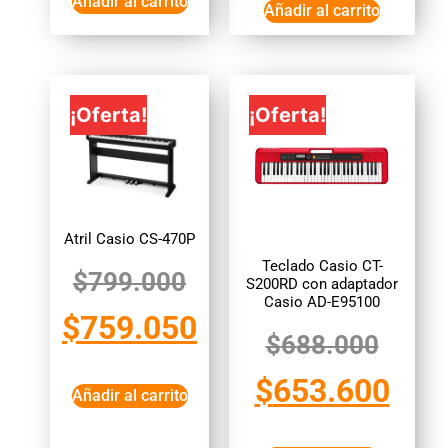
Añadir al carrito
Añadir al carrito
¡Oferta!
¡Oferta!
Atril Casio CS-470P
Teclado Casio CT-
$
799.000
S200RD con adaptador
Casio AD-E95100
$
759.050
$
688.000
$
653.600
Añadir al carrito