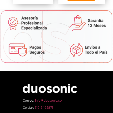
Correo:
info@duosonic.co
Celular:
319 5495871