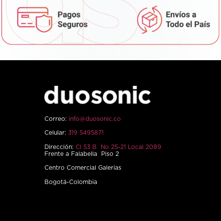
Correo:
info@duosonic.co
Celular:
319 5495871
Dirección:
Cl 53 B No 25-21 Local 2089
Frente a Falabella Piso 2
Centro Comercial Galerías
Bogotá-Colombia