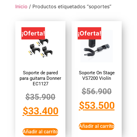
Inicio
/ Productos etiquetados “soportes”
¡Oferta!
¡Oferta!
Soporte de pared
Soporte On Stage
para guitarra Donner
VS7200 Violín
EC1127
$
56.900
$
35.900
$
53.500
$
33.400
Añadir al carrito
Añadir al carrito