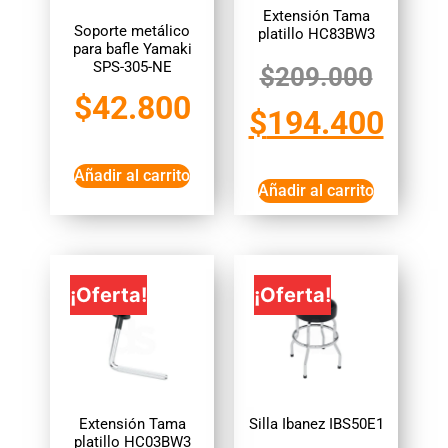
Extensión Tama
Soporte metálico
platillo HC83BW3
para bafle Yamaki
SPS-305-NE
$
209.000
$
42.800
$
194.400
Añadir al carrito
Añadir al carrito
¡Oferta!
¡Oferta!
Extensión Tama
Silla Ibanez IBS50E1
platillo HC03BW3