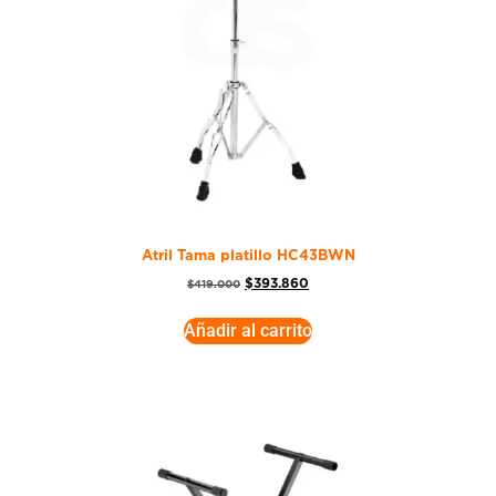
Atril Tama platillo HC43BWN
$
393.860
$
419.000
Añadir al carrito