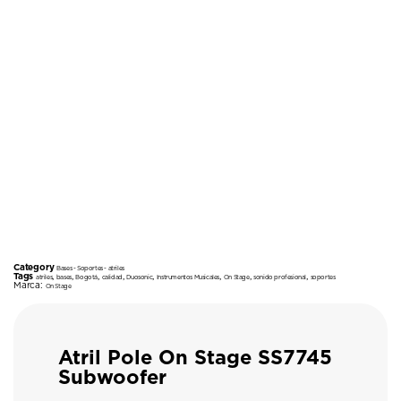
Category
Bases - Soportes - atriles
Tags
,
,
,
,
,
,
,
,
atriles
bases
Bogotá
calidad
Duosonic
Instrumentos Musicales
On Stage
sonido profesional
soportes
Marca:
On Stage
Atril Pole On Stage SS7745
Subwoofer