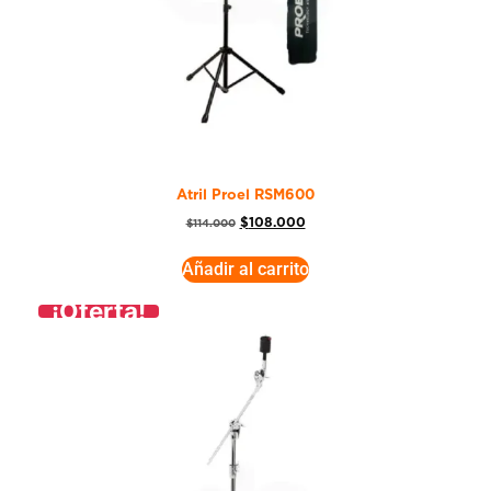
Atril Proel RSM600
$
108.000
$
114.000
Añadir al carrito
¡Oferta!