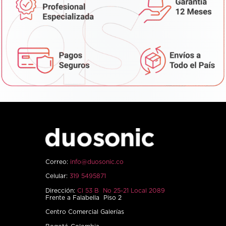
Correo:
info@duosonic.co
Celular:
319 5495871
Dirección:
Cl 53 B No 25-21 Local 2089
Frente a Falabella Piso 2
Centro Comercial Galerías