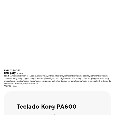
SKU
5140033
Category
Teclados
Tags
,
,
,
,
Almacén Instrumentos Musicales
Black Friday
instrumentos korg
Instrumentos Musicales Bogotá
instrumentos Musicales
,
,
,
,
,
,
,
,
Colombia
Korg
korg bogota
Korg colombia
piano digital
piano digital KORG
Piano Korg
piano korg bogota
piano korg
,
,
,
,
,
,
precio
teclado digital
teclado Korg
teclado korg precio colombia
teclado korg profesional
teclados korg colombia
tienda de
,
instrumentos musicales
www.duosonic.co
Marca:
Korg
Teclado Korg PA600