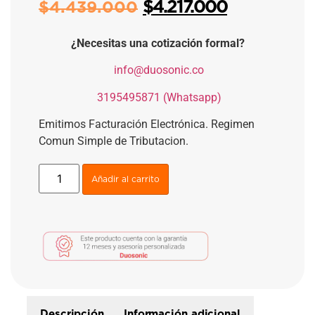
$
4.217.000
$
4.439.000
¿Necesitas una cotización formal?
​
info@duosonic.co
​
3195495871 (Whatsapp)
Emitimos Facturación Electrónica. Regimen
Comun Simple de Tributacion.
Añadir al carrito
Descripción
Información adicional