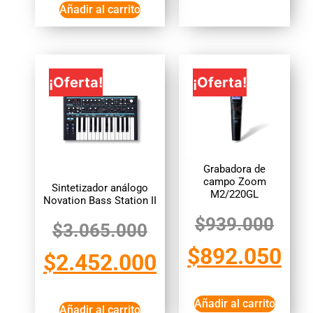
Añadir al carrito
¡Oferta!
¡Oferta!
Grabadora de
campo Zoom
Sintetizador análogo
M2/220GL
Novation Bass Station II
$
939.000
$
3.065.000
$
892.050
$
2.452.000
Añadir al carrito
Añadir al carrito