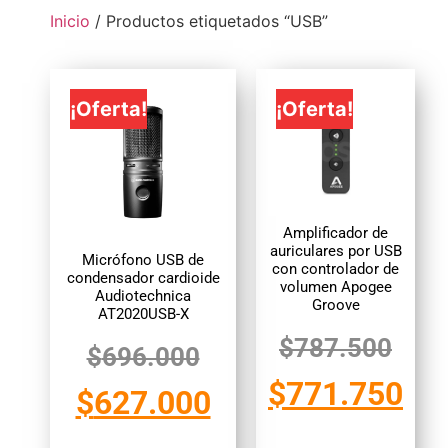
Inicio
/ Productos etiquetados “USB”
¡Oferta!
¡Oferta!
Amplificador de
auriculares por USB
Micrófono USB de
con controlador de
condensador cardioide
volumen Apogee
Audiotechnica
Groove
AT2020USB-X
$
787.500
$
696.000
$
771.750
$
627.000