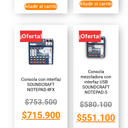
Añadir al carrito
Añadir al carrito
¡Oferta!
¡Oferta!
Consola
mezcladora con
Consola con interfaz
interfaz USB
SOUNDCRAFT
SOUNDCRAFT
NOTEPAD-8FX
NOTEPAD-5
$
753.500
$
580.100
$
715.900
$
551.100