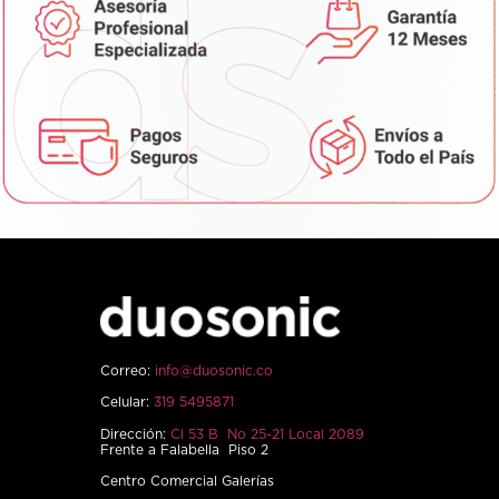
Correo:
info@duosonic.co
Celular:
319 5495871
Dirección:
Cl 53 B No 25-21 Local 2089
Frente a Falabella Piso 2
Centro Comercial Galerías